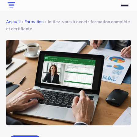
Accueil
›
Formation
›
Initiez-vous à excel : formation complète
et certifiante