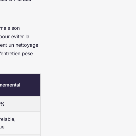
 mais son
pour éviter la
igent un nettoyage
’entretien pèse
nnemental
 %
elable,
ue