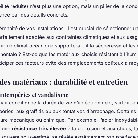
ité réduite) n’est plus une option, mais un pilier de la con
nce par des détails concrets.
érennité de vos installations, il est crucial de sélectionner 
rfaitement adaptée aux contraintes climatiques et aux usa
ur un climat océanique supportera-t-il la sécheresse et les
nentale ? Est-ce que les matériaux choisis résistent à l’humi
ticiper ces facteurs évite des remplacements coûteux à mo
es matériaux : durabilité et entretien
intempéries et vandalisme
iau conditionne la durée de vie d’un équipement, surtout en
éries, aux graffitis ou aux tentatives d’arrachage. Certains 
usure mécanique ou chimique. Par exemple, l’acier inoxydable
e une
résistance très élevée
à la corrosion et aux chocs, t
, souvent sous-estimé, se révèle extrêmement robuste face