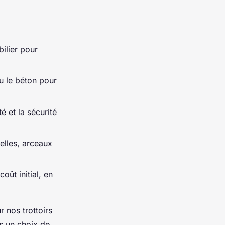
bilier pour
u le béton pour
té et la sécurité
elles, arceaux
oût initial, en
 nos trottoirs
s un choix de