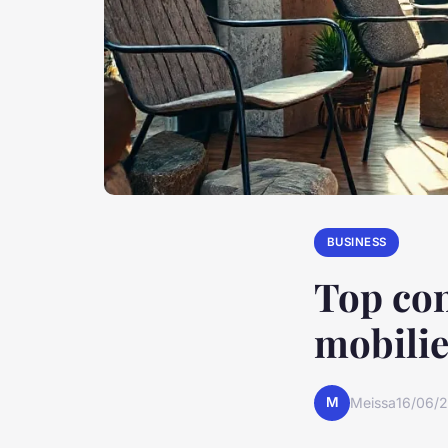
BUSINESS
Top con
mobilie
M
Meissa
16/06/