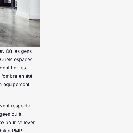
r. Où les gens
? Quels espaces
entifier les
 l’ombre en été,
’un équipement
ivent respecter
âgées ou à
nce pour se lever
ibilité PMR