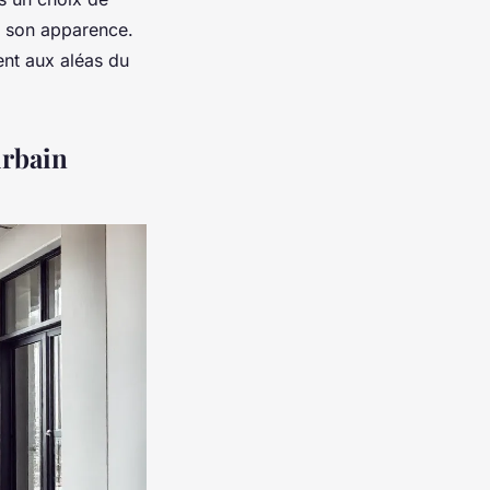
e son apparence.
tent aux aléas du
urbain