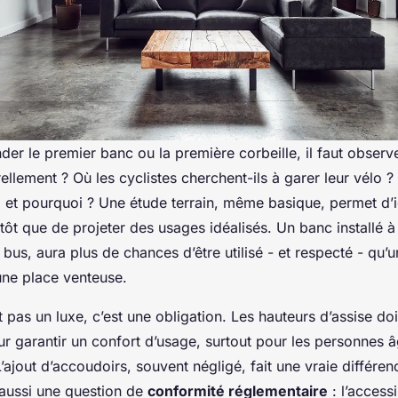
r le premier banc ou la première corbeille, il faut observe
urellement ? Où les cyclistes cherchent-ils à garer leur vélo 
, et pourquoi ? Une étude terrain, même basique, permet d’id
tôt que de projeter des usages idéalisés. Un banc installé à
 bus, aura plus de chances d’être utilisé - et respecté - qu
une place venteuse.
t pas un luxe, c’est une obligation. Les hauteurs d’assise do
r garantir un confort d’usage, surtout pour les personnes 
L’ajout d’accoudoirs, souvent négligé, fait une vraie différe
t aussi une question de
conformité réglementaire
: l’access