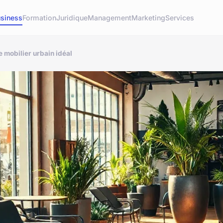
siness
Formation
Juridique
Management
Marketing
Services
e mobilier urbain idéal