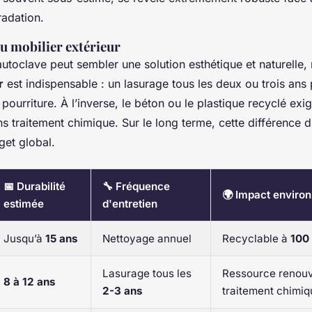
radation.
du mobilier extérieur
utoclave peut sembler une solution esthétique et naturelle,
r
est indispensable : un lasurage tous les deux ou trois ans 
 pourriture. À l’inverse, le béton ou le plastique recyclé ex
ns traitement chimique. Sur le long terme, cette différence d
get global.
📅 Durabilité
🔧 Fréquence
🌍 Impact enviro
estimée
d'entretien
Jusqu’à
15 ans
Nettoyage annuel
Recyclable à
100
Lasurage tous les
Ressource renouv
8 à 12 ans
2-3 ans
traitement chimiq