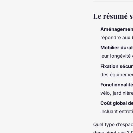
Le résumé s
Aménagement
répondre aux 
Mobilier dura
leur longévité 
Fixation sécu
des équipement
Fonctionnalit
vélo, jardiniè
Coût global d
incluant entret
Quel type d’espac
dans vingt ans ? 