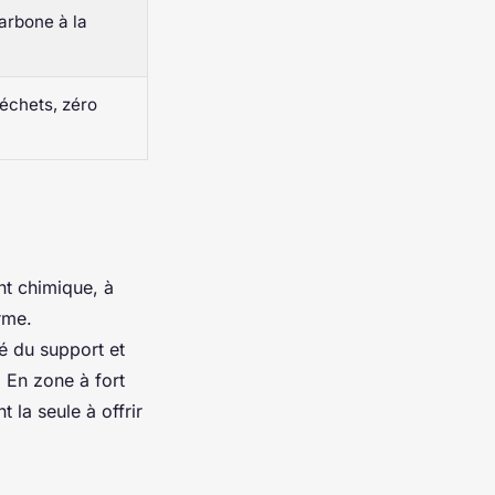
arbone à la
déchets, zéro
nt chimique, à
rme.
é du support et
. En zone à fort
 la seule à offrir