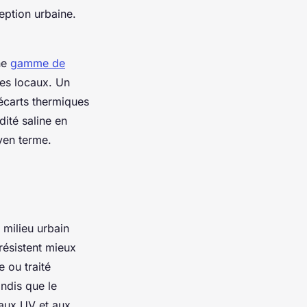
ception urbaine.
une
gamme de
ges locaux. Un
 écarts thermiques
dité saline en
yen terme.
 milieu urbain
résistent mieux
 ou traité
andis que le
 aux UV et aux