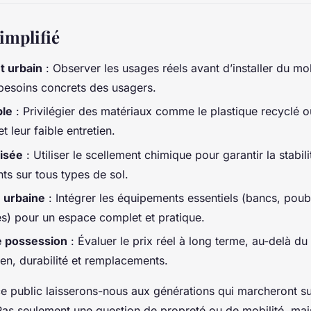
implifié
 urbain
: Observer les usages réels avant d’installer du mo
besoins concrets des usagers.
ble
: Privilégier des matériaux comme le plastique recyclé o
et leur faible entretien.
risée
: Utiliser le scellement chimique pour garantir la stabili
s sur tous types de sol.
é urbaine
: Intégrer les équipements essentiels (bancs, poub
res) pour un espace complet et pratique.
e possession
: Évaluer le prix réel à long terme, au-delà du c
ien, durabilité et remplacements.
e public laisserons-nous aux générations qui marcheront sur
Pas seulement une question de propreté ou de mobilité, mai